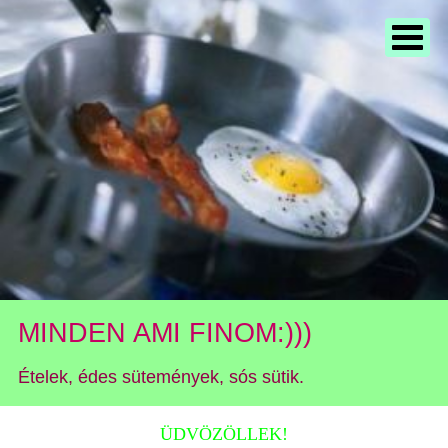
MINDEN AMI FINOM:)))
Ételek, édes sütemények, sós sütik.
ÜDVÖZÖLLEK!